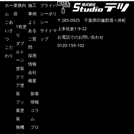
ホー
業務内
施工
プライバ
ム
容
事例
シーポリ
〒285-0925 千葉県印旛郡酒々井町
ごあ
よく
シー
1色塗
上本佐倉1-9-22
いさ
ある
サイトマ
り
お電話でのお問い合わせ
つ
ご質
ップ
ダブ
0120-159-102
こだ
問
ルト
わり
採用
メールでのお見積もり・ご相談
ーン
情報
塗装
会社
クリ
概要
ア塗
装
新着
フッ
情報
素塗
コラ
装
ム
TOP
無機
ブロ