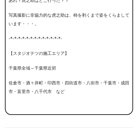
あれ？虎之助はどこ行った？？
写真撮影に非協力的な虎之助は、柿を剥くまで姿をくらまして
います・・・。
-*-*-*-*-*-*-*-*-*-*-*-*-*-
【スタジオテツの施工エリア】
千葉県全域～千葉県近郊
佐倉市・酒々井町・印西市・四街道市・八街市・千葉市・成田
市・富里市・八千代市 など