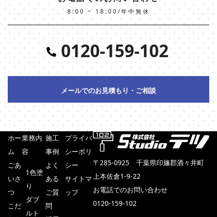
8:00 ~ 18:00/年中無休
0120-159-102
メールでのお見積もり・ご相談
ホー
業務内
施工
プライバ
ム
容
事例
シーポリ
〒285-0925 千葉県印旛郡酒々井町
ごあ
よく
シー
1色塗
上本佐倉1-9-22
いさ
ある
サイトマ
り
お電話でのお問い合わせ
つ
ご質
ップ
ダブ
0120-159-102
こだ
問
ルト