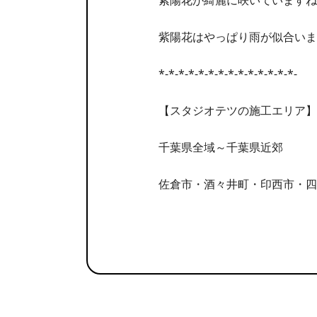
紫陽花が綺麗に咲いていますね
紫陽花はやっぱり雨が似合いま
*-*-*-*-*-*-*-*-*-*-*-*-*-*-
【スタジオテツの施工エリア】
千葉県全域～千葉県近郊
佐倉市・酒々井町・印西市・四