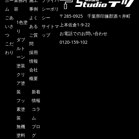
ホー
業務内
施工
プライバ
ム
容
事例
シーポリ
〒285-0925 千葉県印旛郡酒々井町
ごあ
よく
シー
1色塗
上本佐倉1-9-22
いさ
ある
サイトマ
り
お電話でのお問い合わせ
つ
ご質
ップ
ダブ
0120-159-102
こだ
問
ルト
わり
採用
メールでのお見積もり・ご相談
ーン
情報
塗装
会社
クリ
概要
ア塗
装
新着
フッ
情報
素塗
コラ
装
ム
TOP
無機
ブロ
塗料
グ