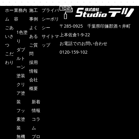
ホー
業務内
施工
プライバ
ム
容
事例
シーポリ
〒285-0925 千葉県印旛郡酒々井町
ごあ
よく
シー
1色塗
上本佐倉1-9-22
いさ
ある
サイトマ
り
お電話でのお問い合わせ
つ
ご質
ップ
ダブ
0120-159-102
こだ
問
ルト
わり
採用
メールでのお見積もり・ご相談
ーン
情報
塗装
会社
クリ
概要
ア塗
装
新着
フッ
情報
素塗
コラ
装
ム
TOP
無機
ブロ