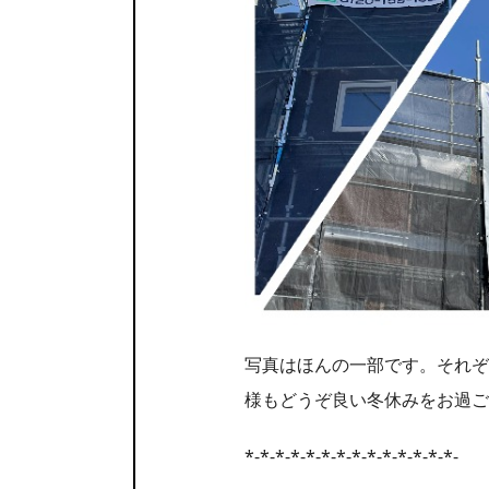
写真はほんの一部です。それぞ
様もどうぞ良い冬休みをお過ご
*-*-*-*-*-*-*-*-*-*-*-*-*-*-