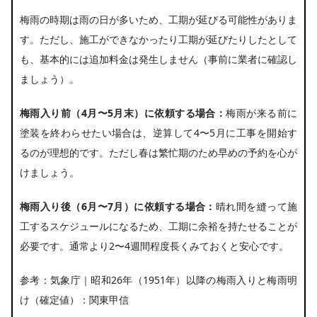
梅雨の時期は雨の日が多いため、工期が延びる可能性がありま
す。ただし、施工ができなかったり工期が延びたりしたとして
も、基本的には追加料金は発生しません（事前に業者に確認し
ましょう）。
梅雨入り前（4月〜5月末）に依頼する場合：
梅雨が来る前に
塗装を終わらせたい場合は、逆算して4〜5月に工事を開始す
るのが理想的です。ただし春は繁忙期のため早めの予約を心が
けましょう。
梅雨入り後（6月〜7月）に依頼する場合：
晴れ間を縫って施
工するスケジュールになるため、工期に余裕を持たせることが
必要です。通常より2〜4週間程度長くみておくと安心です。
参考：
気象庁｜昭和26年（1951年）以降の梅雨入りと梅雨明
け（確定値）：関東甲信