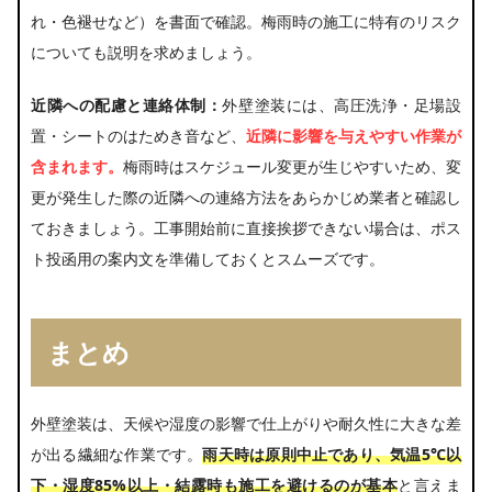
れ・色褪せなど）を書面で確認。梅雨時の施工に特有のリスク
についても説明を求めましょう。
近隣への配慮と連絡体制：
外壁塗装には、高圧洗浄・足場設
置・シートのはためき音など、
近隣に影響を与えやすい作業が
含まれます。
梅雨時はスケジュール変更が生じやすいため、変
更が発生した際の近隣への連絡方法をあらかじめ業者と確認し
ておきましょう。工事開始前に直接挨拶できない場合は、ポス
ト投函用の案内文を準備しておくとスムーズです。
まとめ
外壁塗装は、天候や湿度の影響で仕上がりや耐久性に大きな差
が出る繊細な作業です。
雨天時は原則中止であり、気温5℃以
下・湿度85%以上・結露時も施工を避けるのが基本
と言えま