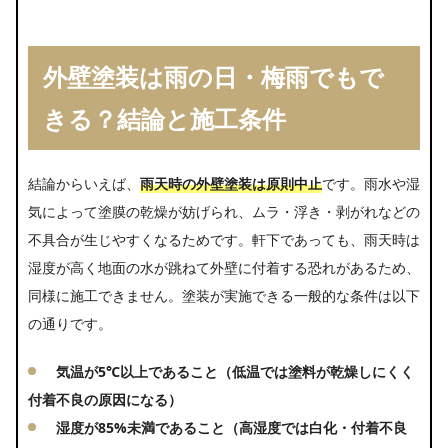
条件
小雨・にわか雨・霧雨でも外壁塗装は避ける
外壁塗装は雨の日・梅雨でもで
べき？
きる？結論と施工条件
雨・高湿度で起こる不具合（白化・膨れ・剥
離・艶ムラ）
雨天時でも実施可能な工程もある
結論からいえば、
雨天時の外壁塗装は原則中止
です。雨水や湿
気によって塗膜の乾燥が妨げられ、ムラ・浮き・剥がれなどの
外壁塗装の雨天中止が決定するタイミング
不具合が生じやすくなるためです。軒下であっても、雨天時は
塗装後は何時間で雨の影響が小さくなる？
湿度が高く地面の水が跳ねて外壁に付着する恐れがあるため、
梅雨シーズンに外壁塗装を依頼するメリット
同様に施工できません。塗装が実施できる一般的な条件は以下
の通りです。
梅雨シーズンに外壁塗装を依頼するデメリット
気温が5℃以上であること（低温では塗料が乾燥しにくく
梅雨入り前・梅雨入り後に依頼する際の注意点
付着不良の原因になる）
梅雨でも失敗しない外壁塗装の進め方【施主向け
湿度が85%未満であること（高湿度では白化・付着不良
チェックリスト】