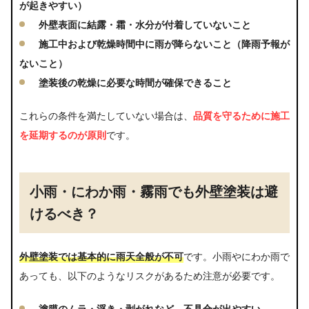
が起きやすい）
工期が延びる前提で組むスケジュール設計の
外壁表面に結露・霜・水分が付着していないこと
コツ
施工中および乾燥時間中に雨が降らないこと（降雨予報が
色選び・艶の見え方（湿潤条件での見え方の
ないこと）
違い）
塗装後の乾燥に必要な時間が確保できること
契約前に確認すべきこと（追加料金・塗り直
し・保証・近隣対応）
これらの条件を満たしていない場合は、
品質を守るために施工
を延期するのが原則
です。
まとめ
小雨・にわか雨・霧雨でも外壁塗装は避
けるべき？
外壁塗装では基本的に雨天全般が不可
です。小雨やにわか雨で
あっても、以下のようなリスクがあるため注意が必要です。
塗膜のムラ・浮き・剥がれなど、不具合が出やすい