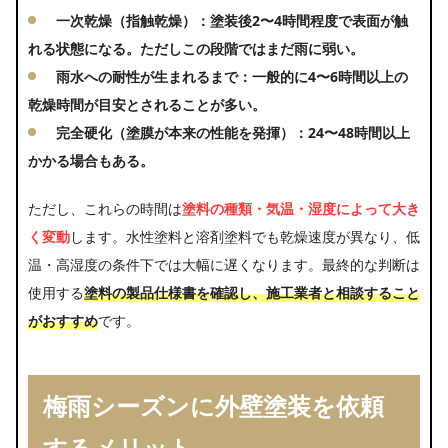
一次乾燥（指触乾燥）：
塗装後2〜4時間程度で表面が触
れる状態になる。ただしこの段階ではまだ雨に弱い。
雨水への耐性が生まれるまで：
一般的に4〜6時間以上の
乾燥時間が目安とされることが多い。
完全硬化（塗膜が本来の性能を発揮）：
24〜48時間以上
かかる場合もある。
ただし、これらの時間は
塗料の種類・気温・湿度によって大き
く変動
します。水性塗料と溶剤塗料でも乾燥速度が異なり、低
温・高湿度の条件下では大幅に遅くなります。最終的な判断は
使用する
塗料の製品仕様書を確認し、施工業者と相談すること
がおすすめ
です。
梅雨シーズンに外壁塗装を依頼
するメリット