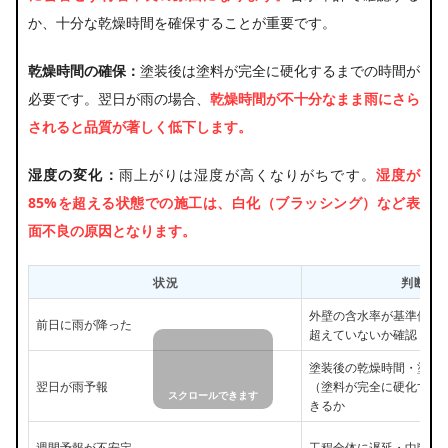
か、十分な乾燥時間を確保することが重要です。
乾燥時間の確保：
塗装後は塗料が完全に硬化するまでの時間が
必要です。翌日が雨の場合、
乾燥時間が不十分なまま雨にさら
されると品質が著しく低下します。
湿度の変化：
雨上がりは湿度が高くなりがちです。
湿度が
85%を超える状態での施工は、白化（ブラッシング）など表
面不良の原因となります。
状況
判断ポ
外壁の含水率が基準値（一
前日に雨が降った
超えていないか確認
塗装後の乾燥時間・塗料
翌日が雨予報
（塗料が完全に硬化する
きるか
週間予報が不安定
工程全体に遅延・中断の