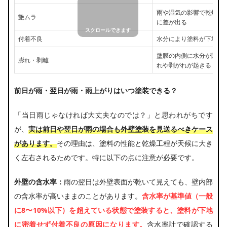
雨や湿気の影響で乾燥速
艶ムラ
に差が出る
付着不良
水分により塗料が下地に
塗膜の内側に水分が閉じ
膨れ・剥離
れや剥がれが起きる
前日が雨・翌日が雨・雨上がりはいつ塗装できる？
「当日雨じゃなければ大丈夫なのでは？」と思われがちです
が、
実は前日や翌日が雨の場合も外壁塗装を見送るべきケース
があります。
その理由は、塗料の性能と乾燥工程が天候に大き
く左右されるためです。特に以下の点に注意が必要です。
外壁の含水率：
雨の翌日は外壁表面が乾いて見えても、壁内部
の含水率が高いままのことがあります。
含水率が基準値（一般
に8〜10%以下）を超えている状態で塗装すると、塗料が下地
に密着せず付着不良の原因になります。
含水率計で確認する