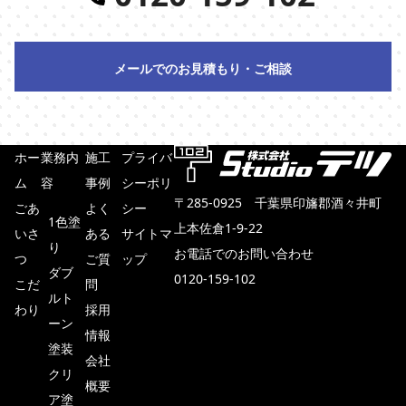
メールでのお見積もり・ご相談
ホー
業務内
施工
プライバ
ム
容
事例
シーポリ
〒285-0925 千葉県印旛郡酒々井町
ごあ
よく
シー
1色塗
上本佐倉1-9-22
いさ
ある
サイトマ
り
お電話でのお問い合わせ
つ
ご質
ップ
ダブ
0120-159-102
こだ
問
ルト
わり
採用
メールでのお見積もり・ご相談
ーン
情報
塗装
会社
クリ
概要
ア塗