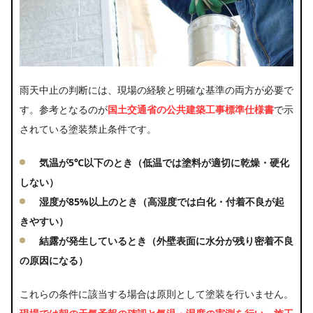
雨天中止の判断には、現場の経験と明確な基準の両方が必要で
す。参考となるのが
国土交通省の公共建築工事標準仕様書
で示
されている塗装禁止条件です。
気温が5℃以下
のとき（低温では塗料が適切に乾燥・硬化
しない）
湿度が85%以上
のとき（高湿度では白化・付着不良が起
きやすい）
結露が発生している
とき（外壁表面に水分が残り密着不良
の原因になる）
これらの条件に該当する場合は原則として塗装を行いません。