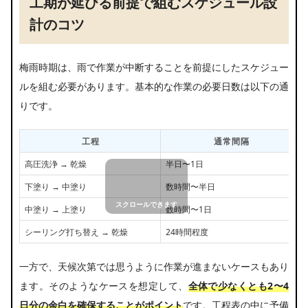
工期が延びる前提で組むスケジュール設
計のコツ
梅雨時期は、雨で作業が中断することを前提にしたスケジュー
ルを組む必要があります。基本的な作業の必要日数は以下の通
りです。
工程
通常間隔
高圧洗浄 → 乾燥
半日〜1日
下塗り → 中塗り
数時間〜半日
中塗り → 上塗り
数時間〜1日
シーリング打ち替え → 乾燥
24時間程度
一方で、天候次第では思うように作業が進まないケースもあり
ます。そのようなケースを想定して、
全体で少なくとも2〜4
日分の余白を確保することがポイント
です。工程表の中に予備