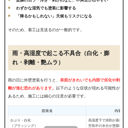
わずかな湿気でも塗装に影響する
「降るかもしれない」天候もリスクになる
そのため、着工は見送るのが一般的です。
雨・高湿度で起こる不具合（白化・膨
れ・剥離・艶ムラ）
雨の日に外壁塗装を行うと、
表面がきれいでも内部で劣化や剥
離が進む恐れがあります。
以下のような症状が現れる可能性が
あるため、施工には細心の注意が必要です。
症状名
内容・
かぶり・白化
高湿度下で溶剤が蒸発す
（ブラッシング）
空気中の水分が塗膜表面