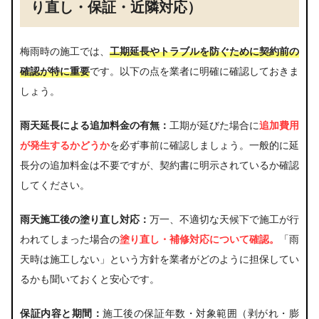
り直し・保証・近隣対応）
梅雨時の施工では、
工期延長やトラブルを防ぐために契約前の
確認が特に重要
です。以下の点を業者に明確に確認しておきま
しょう。
雨天延長による追加料金の有無：
工期が延びた場合に
追加費用
が発生するかどうか
を必ず事前に確認しましょう。一般的に延
長分の追加料金は不要ですが、契約書に明示されているか確認
してください。
雨天施工後の塗り直し対応：
万一、不適切な天候下で施工が行
われてしまった場合の
塗り直し・補修対応について確認。
「雨
天時は施工しない」という方針を業者がどのように担保してい
るかも聞いておくと安心です。
保証内容と期間：
施工後の保証年数・対象範囲（剥がれ・膨