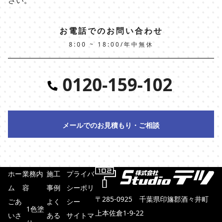
お電話でのお問い合わせ
8:00 ~ 18:00/年中無休
0120-159-102
メールでのお見積もり・ご相談
ホー
業務内
施工
プライバ
ム
容
事例
シーポリ
〒285-0925 千葉県印旛郡酒々井町
ごあ
よく
シー
1色塗
上本佐倉1-9-22
いさ
ある
サイトマ