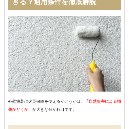
きる？適用条件を徹底解説
円以上」などの条件に注意
経年劣化は対象外！火災保険が使えない典型
例とは
申請前に要確認！火災保険が外壁塗装に使え
る3つの条件
外壁塗装で火災保険を使うときの正しい申請手順
と注意点
外壁塗装で火災保険を申請する6つの手順
保険金請求で必要な書類リスト
審査を通すカギは証拠！鑑定人が重視するチ
ェックポイント
要注意！火災保険悪用をうたう業者の見分け
外壁塗装に火災保険を使えるかどうかは、
「自然災害による損
方
傷かどうか」
が大きな分かれ目です。
まとめ｜外壁塗装に火災保険を使うなら「適用条