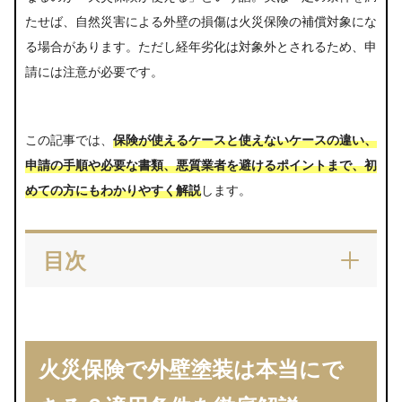
たせば、自然災害による外壁の損傷は火災保険の補償対象にな
る場合があります。ただし経年劣化は対象外とされるため、申
請には注意が必要です。
この記事では、
保険が使えるケースと使えないケースの違い、
申請の手順や必要な書類、悪質業者を避けるポイントまで、初
めての方にもわかりやすく解説
します。
目次
火災保険で外壁塗装は本当にできる？適用条件を
徹底解説
どんな自然災害なら外壁塗装に火災保険が使
火災保険で外壁塗装は本当にで
えるの？
免責金額や支払い基準は保険で違う！「20万