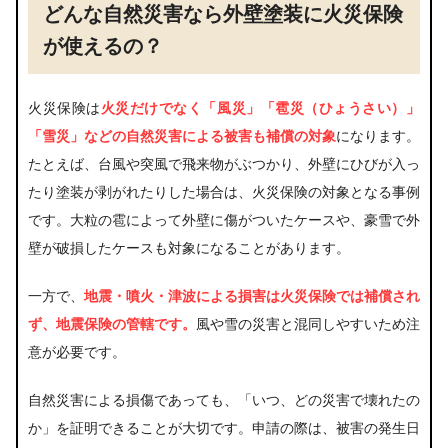
件の理解」が成功の近道
どんな自然災害なら外壁塗装に火災保険
が使えるの？
火災保険は
火災だけでなく「風災」「雹災（ひょうさい）」
「雪災」などの自然災害による被害も補償の対象
になります。
たとえば、台風や突風で飛来物がぶつかり、外壁にひびが入っ
たり塗装が剥がれたりした場合は、火災保険の対象となる事例
です。大粒の雹によって外壁に傷がついたケースや、豪雪で外
壁が破損したケースも対象になることがあります。
一方で、
地震・噴火・津波による損害は火災保険では補償され
ず、地震保険の管轄です。
風や雪の災害と混同しやすいため注
意が必要です。
自然災害による損傷であっても、「いつ、どの災害で壊れたの
か」を証明できることが大切です。申請の際は、被害の発生日