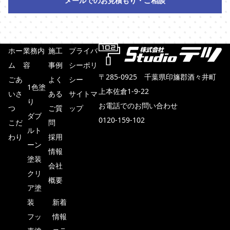
メールでのお見積もり・ご相談
ホー
業務内
施工
プライバ
ム
容
事例
シーポリ
〒285-0925 千葉県印旛郡酒々井町
ごあ
よく
シー
1色塗
上本佐倉1-9-22
いさ
ある
サイトマ
り
お電話でのお問い合わせ
つ
ご質
ップ
ダブ
0120-159-102
こだ
問
ルト
わり
採用
メールでのお見積もり・ご相談
ーン
情報
塗装
会社
クリ
概要
ア塗
装
新着
フッ
情報